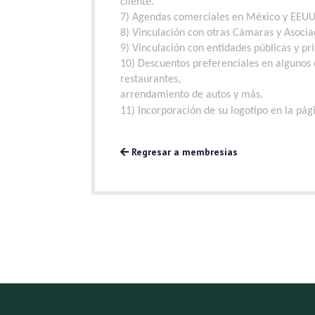
cliente.
7) Agendas comerciales en México y EEUU
8) Vinculación con otras Cámaras y Asocia
9) Vinculación con entidades públicas y pr
10) Descuentos preferenciales en algunos 
restaurantes,
arrendamiento de autos y más.
11) Incorporación de su logotipo en la p
Regresar a membresias