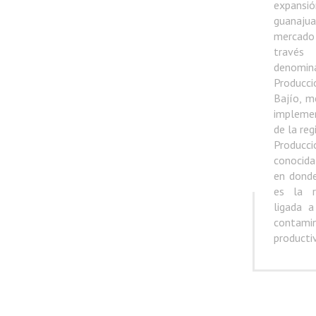
expans
guanaj
mercado 
travé
denom
Producc
Bajío, 
impleme
de la reg
Producci
conocida 
en donde
es la r
ligada a
contami
producti