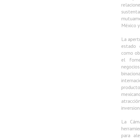
relacion
sustenta
mutuame
México 
La apertu
estado 
como obj
el fome
negocios,
binacio
intern
produc
mexica
atrac
inversion
La Cám
herramie
para ale