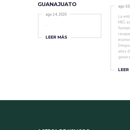
GUANAJUATO
ago 10
ago 14, 2020
La ent
MEC es
...
fundam
recupe
LEER MÁS
econom
Despué
años d
genera
LEER