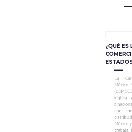
¿QUÉ ES
COMERCIO
ESTADOS
La Cá
Méxic
(USMCOC
inglés)
binacion
que cu
distrib
México 
trabaja 